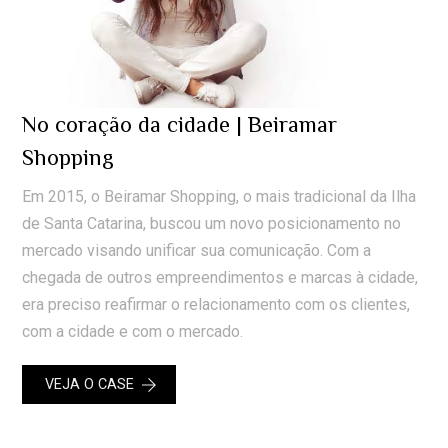
No coração da cidade | Beiramar
Shopping
Em 2015, o Beiramar Shopping, o mais tradicional da Ilha
de Santa Catarina, buscou um novo posicionamento no
mercado visando unificar sua comunicação. Com a
chegada de outros empreendimentos e marcas à cidade,
era preciso reafirmar o relacionamento com os clientes,
com a cidade e com o mercado.
VEJA O CASE