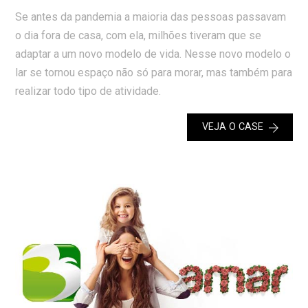
Se antes da pandemia a maioria das pessoas passavam
o dia fora de casa, com ela, milhões tiveram que se
adaptar a um novo modelo de vida. Nesse novo modelo o
lar se tornou espaço não só para morar, mas também para
realizar todo tipo de atividade.
VEJA O CASE