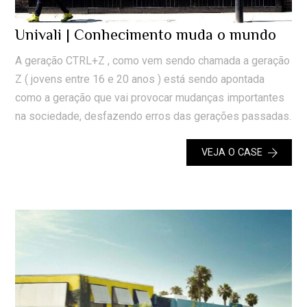
Univali | Conhecimento muda o mundo
A geração CTRL+Z , como vem sendo chamada a geração
Z ( jovens entre 16 e 20 anos ) está sendo apontada
como a geração que vai provocar mudanças importantes
na sociedade, desfazendo erros das gerações passadas.
VEJA O CASE