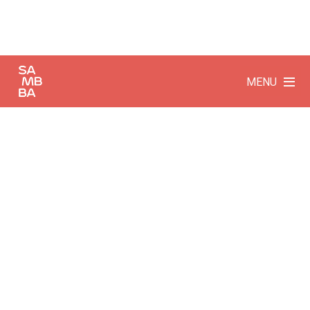
MENU
BRIEFING
Desenvolver ação para o lançamento do novo
Mini Cooper conversível, em Jurerê
Internacional.