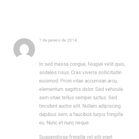
COLORLESS
Skip
to
Galleries
content
7 de janeiro de 2014
In sed massa congue, feugiat velit quis,
admin
sodales risus. Cras viverra sollicitudin
euismod. Proin vitae accumsan arcu,
elementum sagittis dolor. Sed vehicula
sem vitae tellus semper luctus. Sed
tincidunt auctor elit. Nullam adipiscing
dapibus sem, a faucibus turpis fringilla
eu. Nunc et nunc neque.
Suspendisse fringilla vel elit eget