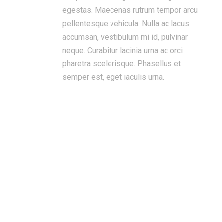
egestas. Maecenas rutrum tempor arcu
pellentesque vehicula. Nulla ac lacus
accumsan, vestibulum mi id, pulvinar
neque. Curabitur lacinia urna ac orci
pharetra scelerisque. Phasellus et
semper est, eget iaculis urna.
Places To Visit
Another Gallery