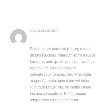
ANOTHER GALLERY
Skip
to
Galleries
content
9 de janeiro de 2014
Phasellus ac purus adipiscing massa
admin
dictum faucibus. Interdum et malesuada
fames ac ante ipsum primis in faucibus.
Vestibulum varius turpis vel
pellentesque tempus. Sed vitae nulla
magna. Curabitur quis diam vel dolor
vulputate luctus. Mauris mollis ornare
leo nec consectetur. Pellentesque
tempus non turpis at pharetra.