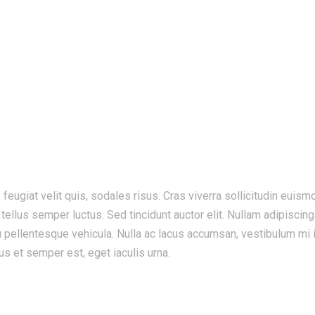
GALLERY ONE
Home Section
feugiat velit quis, sodales risus. Cras viverra sollicitudin euis
 tellus semper luctus. Sed tincidunt auctor elit. Nullam adipiscin
ellentesque vehicula. Nulla ac lacus accumsan, vestibulum mi id, 
us et semper est, eget iaculis urna.