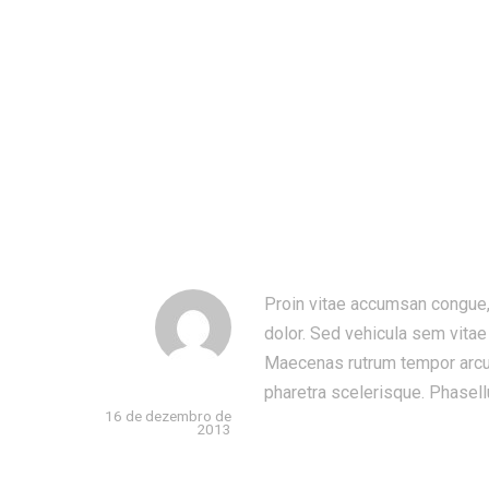
Skip
to
content
Proin vitae accumsan congue, 
dolor. Sed vehicula sem vitae
Maecenas rutrum tempor arcu p
admin
pharetra scelerisque. Phasell
16 de dezembro de
2013