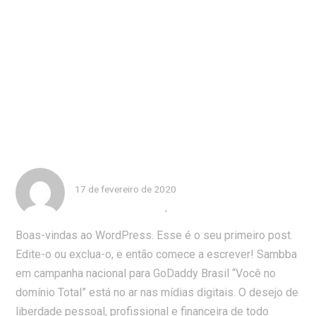
Skip
to
Blog
content
– Campanha nacional para
GoDaddy Brasil
admin
17 de fevereiro de 2020
0 Comments
News
,
Sem categoria
Boas-vindas ao WordPress. Esse é o seu primeiro post.
Edite-o ou exclua-o, e então comece a escrever! Sambba
em campanha nacional para GoDaddy Brasil “Você no
domínio Total” está no ar nas mídias digitais. O desejo de
liberdade pessoal, profissional e financeira de todo