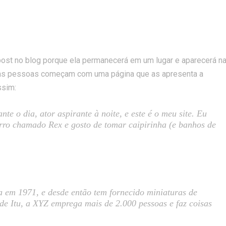
 de exemplo
post no blog porque ela permanecerá em um lugar e aparecerá n
itas pessoas começam com uma página que as apresenta a
ssim:
te o dia, ator aspirante à noite, e este é o meu site. Eu
ro chamado Rex e gosto de tomar caipirinha (e banhos de
 em 1971, e desde então tem fornecido miniaturas de
de Itu, a XYZ emprega mais de 2.000 pessoas e faz coisas